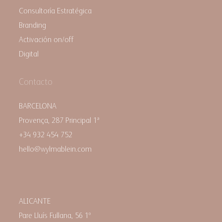
Consultoría Estratégica
Branding
Activación on/off
Digital
Contacto
BARCELONA
Provença, 287 Principal 1ª
+34 932 454 752
hello@wylmablein.com
ALICANTE
Pare Lluís Fullana, 56 1º