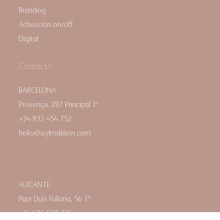
Branding
Activación on/off
Digital
Contacto
BARCELONA
Provença, 287 Principal 1ª
+34 932 454 752
hello@wylmablein.com
ALICANTE
Pare Lluís Fullana, 56 1º
+34 606 690 335