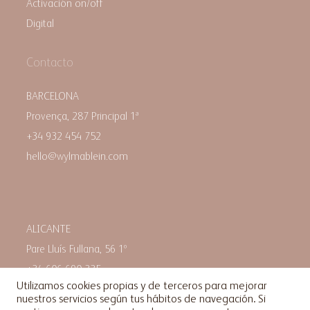
Activación on/off
Digital
Contacto
BARCELONA
Provença, 287 Principal 1ª
+34 932 454 752
hello@wylmablein.com
ALICANTE
Pare Lluís Fullana, 56 1º
+34 606 690 335
Utilizamos cookies propias y de terceros para mejorar
hello@wylmablein.com
nuestros servicios según tus hábitos de navegación. Si